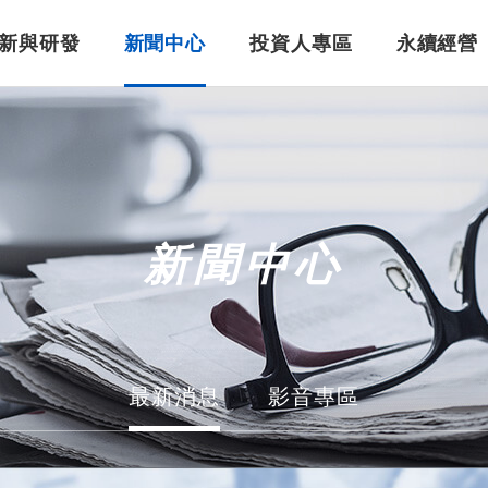
新與研發
新聞中心
投資人專區
永續經營
美吾華重要紀事
婦幼照護
智慧醫療
公司治理
董事長的話
保健食品
股東專區
新聞中心
最新消息
影音專區