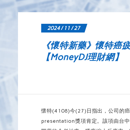
2024 / 11 / 27
《懷特新藥》懷特癌疲
【MoneyDJ理財網】
懷特(4108)今(27)日指出，公司
presentation獎項肯定。