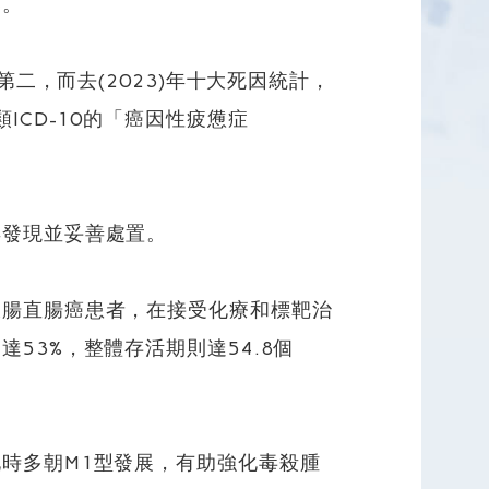
器。
二，而去(2023)年十大死因統計，
CD-10的「癌因性疲憊症
早發現並妥善處置。
大腸直腸癌患者，在接受化療和標靶治
53%，整體存活期則達54.8個
時多朝M1型發展，有助強化毒殺腫