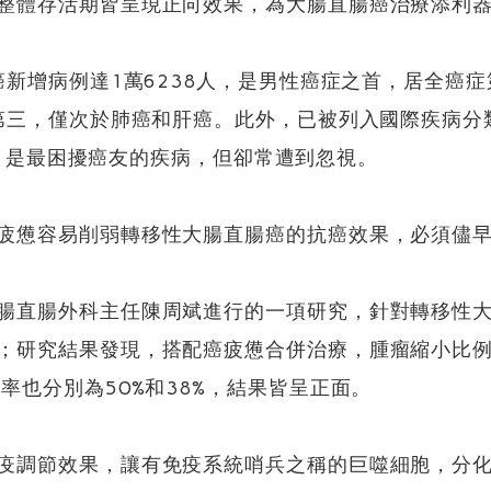
整體存活期皆呈現正向效果，為大腸直腸癌治療添利
癌新增病例達1萬6238人，是男性癌症之首，居全癌症第
第三，僅次於肺癌和肝癌。此外，已被列入國際疾病分類I
, CRF)」，是最困擾癌友的疾病，但卻常遭到忽視。
疲憊容易削弱轉移性大腸直腸癌的抗癌效果，必須儘
腸直腸外科主任陳周斌進行的一項研究，針對轉移性
研究結果發現，搭配癌疲憊合併治療，腫瘤縮小比例達
率也分別為50%和38%，結果皆呈正面。
疫調節效果，讓有免疫系統哨兵之稱的巨噬細胞，分化