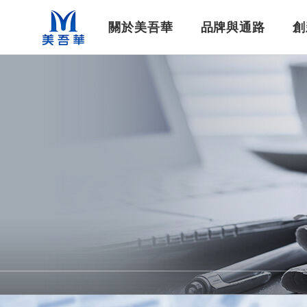
美吾華
關於美吾華
品牌與通路
創
公司基本資料
企業社會責任
美吾髮®系列
集團簡介
染髮洗沐
最新消息
集團重要紀事
最新工作職缺
醫藥生技
生技新藥
影音專區
財務資訊