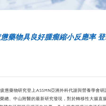
憊藥物具良好腫瘤縮小反應率 登A
的癌疲憊藥物研究登上ASSMN亞洲外科代謝與營養學會研討
該項由台中榮總、中山附醫的最新研究發現，對於轉移性大腸