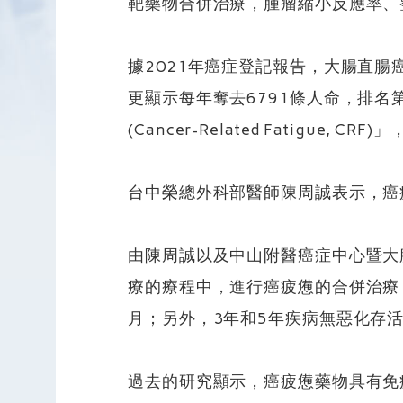
靶藥物合併治療，腫瘤縮小反應率、
據2021年癌症登記報告，大腸直腸
更顯示每年奪去6791條人命，排名
(Cancer-Related Fatigue
台中榮總外科部醫師陳周誠表示，癌
由陳周誠以及中山附醫癌症中心暨大
療的療程中，進行癌疲憊的合併治療；
月；另外，3年和5年疾病無惡化存活
過去的研究顯示，癌疲憊藥物具有免