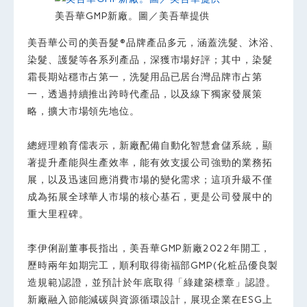
美吾華GMP新廠。圖／美吾華提供
美吾華公司的美吾髮®品牌產品多元，涵蓋洗髮、沐浴、
染髮、護髮等各系列產品，深獲市場好評；其中，染髮
霜長期站穩市占第一，洗髮用品已居台灣品牌市占第
一，透過持續推出跨時代產品，以及線下獨家發展策
略，擴大市場領先地位。
總經理賴育儒表示，新廠配備自動化智慧倉儲系統，顯
著提升產能與生產效率，能有效支援公司強勁的業務拓
展，以及迅速回應消費市場的變化需求；這項升級不僅
成為拓展全球華人市場的核心基石，更是公司發展中的
重大里程碑。
李伊俐副董事長指出，美吾華GMP新廠2022年開工，
歷時兩年如期完工，順利取得衛福部GMP(化粧品優良製
造規範)認證，並預計於年底取得「綠建築標章」認證。
新廠融入節能減碳與資源循環設計，展現企業在ESG上