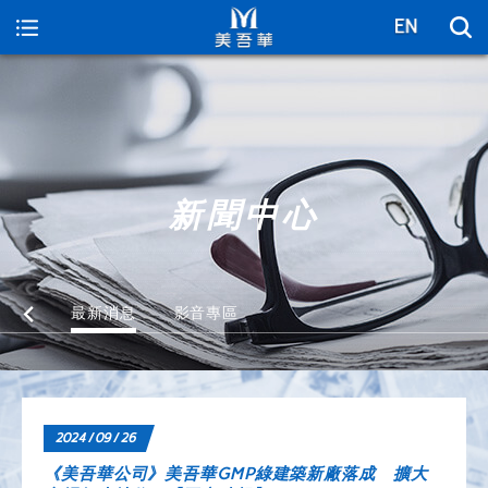
美吾華
新聞中心
最新消息
影音專區
2024 / 09 / 26
《美吾華公司》美吾華GMP綠建築新廠落成 擴大