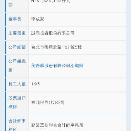
NT$1,329,152仟元
額
董事長
李成家
主要股東
誠意投資股份有限公司
公司總部
台北市復興北路167號5樓
公司組織
美吾華股份有限公司組織圖
圖
員工人數
195
股票過戶
福邦證券(股)公司
機構
會計師事
勤業眾信聯合會計師事務所
務所