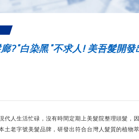
廊?"白染黑"不求人! 美吾髮開發
現代人生活忙碌，沒有時間定期上美髮院整理頭髮，
本土老字號美髮品牌，研發出符合台灣人髮質的植物