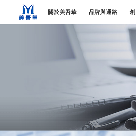
美吾華
關於美吾華
品牌與通路
創
公司基本資料
企業社會責任
美吾髮®系列
集團簡介
染髮洗沐
最新消息
集團重要紀事
最新工作職缺
醫藥生技
生技新藥
影音專區
財務資訊