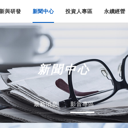
新與研發
新聞中心
投資人專區
永續經營
美吾華重要紀事
婦幼照護
智慧醫療
公司治理
董事長的話
保健食品
股東專區
新聞中心
最新消息
影音專區