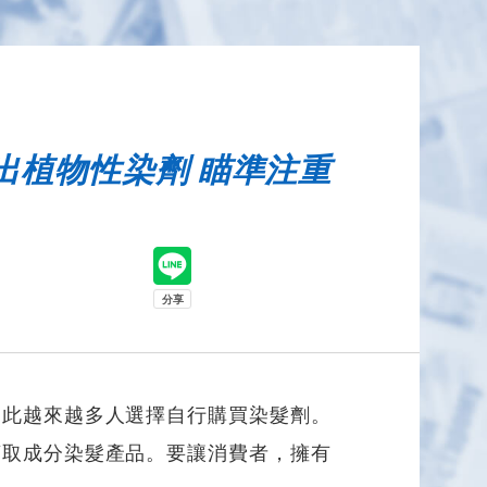
出植物性染劑 瞄準注重
因此越來越多人選擇自行購買染髮劑。
萃取成分染髮產品。要讓消費者，擁有