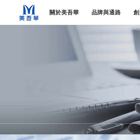
美吾華
關於美吾華
品牌與通路
創
公司基本資料
企業社會責任
美吾髮®系列
集團簡介
染髮洗沐
最新消息
集團重要紀事
最新工作職缺
醫藥生技
生技新藥
影音專區
財務資訊