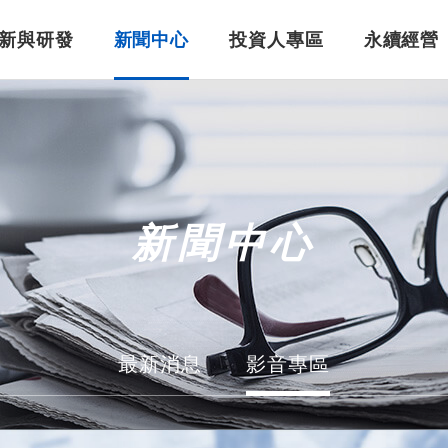
新與研發
新聞中心
投資人專區
永續經營
美吾華重要紀事
婦幼照護
智慧醫療
公司治理
董事長的話
保健食品
股東專區
新聞中心
最新消息
影音專區