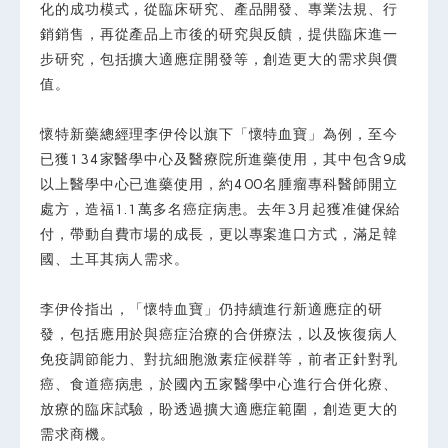
化的成功模式，從臨床研究、產品開發、專業法規、行
銷銷售，再從產品上市後的研究與反饋，提供臨床進一
步研究，包括擴大適應症開發等，創造更大的需求與價
值。
懷特新藥總經理李伊伶以旗下「懷特血寶」為例，至今
已獲134家醫學中心及醫療院所進藥使用，其中包含9成
以上醫學中心已進藥使用，約400名腫瘤專科醫師開立
處方，造福1.1萬多名癌症病患。去年3月起獲准健保給
付，帶動自費市場的成長，更以專案進口方式，滿足韓
國、土耳其病人需求。
李伊伶指出，「懷特血寶」仍持續進行新適應症的研
發，包括應用於與癌症治療的合併療法，以及恢復病人
免疫調節能力、對抗細胞激素症候群等，前者正針對乳
癌、食道癌病患，於國內五家醫學中心進行合併化療、
放療的臨床試驗，盼透過擴大適應症範圍，創造更大的
需求商機。