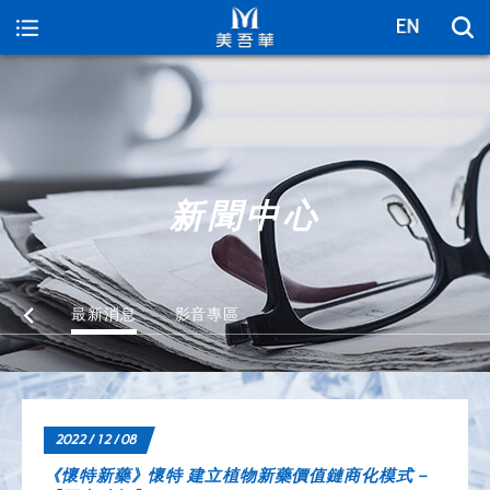
美吾華
新聞中心
最新消息
影音專區
2022 / 12 / 08
《懷特新藥》懷特 建立植物新藥價值鏈商化模式－