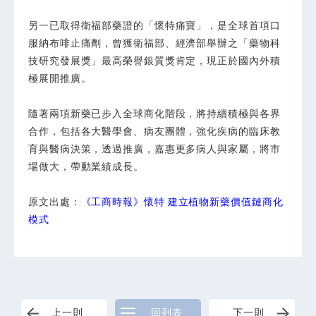
另一已取得衛福部藥證的「懷特痛寶」，是全球首項口
服納布啡止痛劑，曾獲衛福部、經濟部舉辦之「藥物科
技研究發展獎」最高榮譽銀質獎肯定，現正於國內外積
極展開推廣。
隨著兩項新藥已步入全球商化階段，將持續積極與各界
合作，包括各大醫學會、病友團體，強化疾病的臨床教
育與醫病決策，透過推廣，嘉惠更多病人與家屬，將市
場做大，帶動業績成長。
原文出處：
《工商時報》懷特 建立植物新藥價值鏈商化
模式
上一則
回列表
下一則