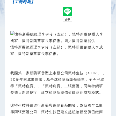
【工商時報】
懷特新藥總經理李伊伶（左起）、懷特新藥創辦人李成
家、懷特新藥董事長李伊俐。
我國第一家新藥研發型上市櫃公司懷特生技（4108），
20多年來成果豐碩，為全球植物新藥領頭羊，至今已取
得「懷特血寶」、「懷特痛寶」二張藥證，同時持續研
發擴大新適應症，建立植物新藥價值鏈商化成功模式。
懷特生技持續進行新藥與保健食品開發，為我國罕見取
得兩張藥證公司，懷特生技已建立起植物新藥價值鏈商