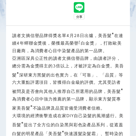
®
讀者文摘信譽品牌得獎名單4月28日出爐，美吾髮
在連
續4年蟬聯金獎後，榮獲最高榮譽｢白金獎」，打敗歐美
日廠商，為消費者心目中染髮產品的第一品牌。
亞洲區深具公正性的讀者文摘信譽品牌，由讀者評分，
總分需為金獎得主的3倍以上，才被評定為白金獎。美吾
®
髮
深研東方黑髮的出色實力，在「可靠」、「品質」等
六大重點評選項目，皆獲得白金級的評價。尤其受訪者
®
被問及是否會向其他人推荐自己所選用的品牌，美吾髮
為消費者心目中強力推薦的第一品牌，顯示東方髮質專
®
家美吾髮
不論品牌及品質皆備受消費者信賴。
大環境的經濟衝擊造成在家DIY自己染髮的風潮盛行。美
®
吾髮
提出了全方位的白染黑與彩色染產品系列，從遮蓋
®
白髮的明星產品「美吾髮
快速護髮染髮霜」、暫時染的