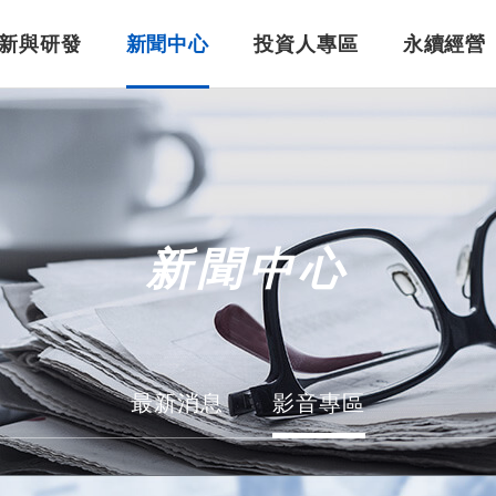
新與研發
新聞中心
投資人專區
永續經營
美吾華重要紀事
婦幼照護
智慧醫療
公司治理
董事長的話
保健食品
股東專區
新聞中心
最新消息
影音專區