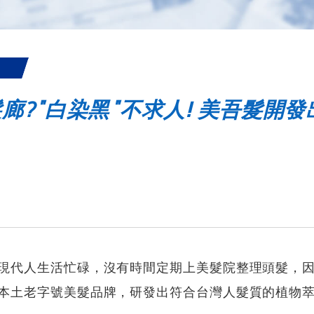
廊?"白染黑"不求人! 美吾髮開發
現代人生活忙碌，沒有時間定期上美髮院整理頭髮，
本土老字號美髮品牌，研發出符合台灣人髮質的植物