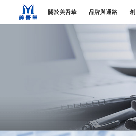
美吾華
關於美吾華
品牌與通路
創
公司基本資料
企業社會責任
美吾髮®系列
集團簡介
染髮洗沐
最新消息
集團重要紀事
最新工作職缺
醫藥生技
生技新藥
影音專區
財務資訊