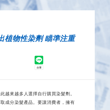
出植物性染劑 瞄準注重
因此越來越多人選擇自行購買染髮劑。
萃取成分染髮產品。要讓消費者，擁有