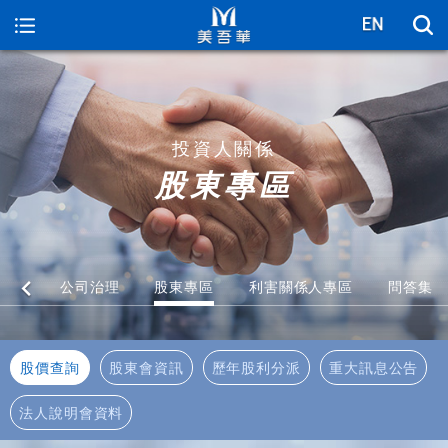
美吾華
投資人關係
股東專區
資訊
公司治理
股東專區
利害關係人專區
問答集
股價查詢
股東會資訊
歷年股利分派
重大訊息公告
法人說明會資料