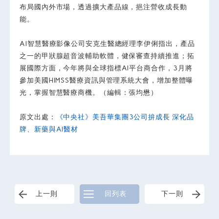
布局國內外市場，透過擴大產品線，挹注營收成長動
能。
AI智慧醫療影像公司安克生醫總經理李伊俐指出，產品
之一的甲狀腺超音波輔助軟體，健保審查持續推進；拓
展國際方面，今年將與全球指標AI平台商合作，3月將
參加美國HIMSS醫療資訊與管理系統大會，增加整體曝
光，掌握智慧醫療商機。（編輯：張均懋）
原文出處：
《中央社》美吾華集團3公司拚成長 深化品
牌、新藥與AI醫材
上一則
回列表
下一則