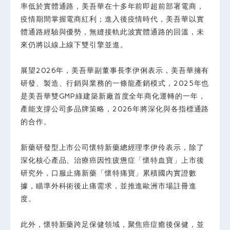
率低於實體通路，美吾華在十多年前即超前部署電商，
疫情期間掌握電商紅利；進入後疫情時代，美吾華以實
體通路經驗與優勢，無縫接軌此波實體通路的回溫，未
來仍將以線上線下雙引擎並進。
展望2026年，美吾華副董事長李伊俐表示，美吾華擁有
研發、製造、行銷與業務的一條龍產銷模式，2025年也
是美吾華雙GMP綠建築新廠首度全年商化運轉的一年，
產能支撐公司多品牌策略，2026年將深化與各指標通路
的合作。
新藥研發型上市公司懷特新藥總經理李伊伶表示，除了
深化核心產品、治療癌因性疲憊症「懷特血寶」上市後
研究外，口服止痛新藥「懷特痛寶」累積國內實證數
據，瞄準外科術後止痛需求，並推進歐洲市場註冊進
度。
此外，懷特新藥跨足保健領域，聚焦癌症癒後保健，並