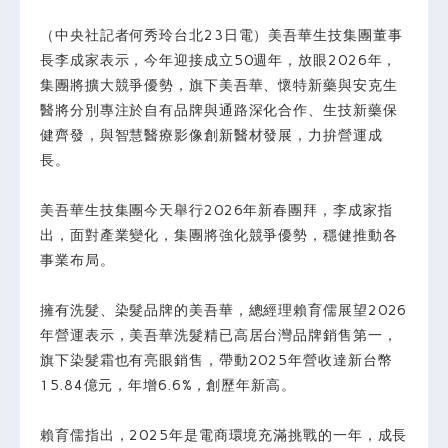
（中央社記者何秀玲台北23日電）美吾華生技集團董事
長李成家表示，今年迎接成立50週年，放眼2026年，
集團將擴大競爭優勢，旗下美吾華、懷特新藥與安克生
醫將分別專注於自有品牌與通路深化合作、生技新藥保
健齊發，與智慧醫療影像創新醫材發展，力拚營運成
長。
美吾華生技集團今天舉行2026年新春團拜，李成家指
出，面對產業變化，集團將強化競爭優勢，穩健推動各
事業布局。
擁有洗髮、染髮品牌的美吾華，總經理賴育儒展望2026
年營運表示，美吾華洗髮精已高居台灣品牌銷售第一，
旗下染髮霜也有亮眼銷售，帶動2025年營收達新台幣
15.84億元，年增6.6%，創歷年新高。
賴育儒指出，2025年是電商環境充滿挑戰的一年，成長