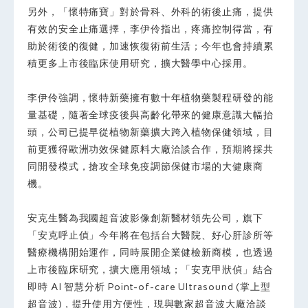
另外，「懷特痛寶」對於骨科、外科的術後止痛，提供
有效的安全止痛選擇，李伊伶指出，疼痛控制得當，有
助於術後的復健，加速恢復術前生活；今年也會持續累
積更多上市後臨床使用研究，擴大醫學中心採用。
李伊伶強調，懷特新藥擁有數十年植物藥製程研發的能
量基礎，隨著全球疫後與高齡化帶來的健康意識大幅抬
頭，公司已提早從植物新藥擴大跨入植物保健領域，目
前更獲得歐洲功效保健原料大廠洽談合作，預期將採共
同開發模式，搶攻全球免疫調節保健市場的大健康商
機。
安克生醫為我國超音波影像創新醫材領先公司，旗下
「安克呼止偵」今年將在包括台大醫院、好心肝診所等
醫療機構開始運作，同時展開企業健檢新商模，也透過
上市後臨床研究，擴大應用領域；「安克甲狀偵」結合
即時 AI 智慧分析 Point-of-care Ultrasound (掌上型
超音波)，提升使用方便性，現與數家超音波大廠洽談