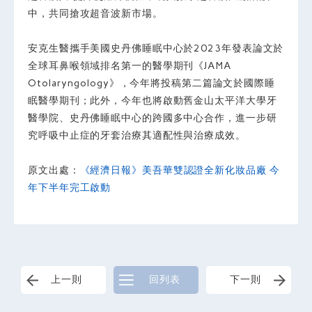
中，共同搶攻超音波新市場。
安克生醫攜手美國史丹佛睡眠中心於2023年發表論文於
全球耳鼻喉領域排名第一的醫學期刊《JAMA
Otolaryngology》，今年將投稿第二篇論文於國際睡
眠醫學期刊；此外，今年也將啟動舊金山太平洋大學牙
醫學院、史丹佛睡眠中心的跨國多中心合作，進一步研
究呼吸中止症的牙套治療其適配性與治療成效。
原文出處：
《經濟日報》美吾華雙認證全新化妝品廠 今
年下半年完工啟動
上一則
回列表
下一則