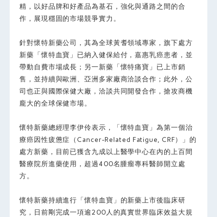
精，以好品牌和好產品為基石，強化與通路之間的合
作，展現穩固的市場競爭實力。
針對懷特新藥公司，其為全球黃耆領域專家，旗下處方
新藥「懷特血寶」已納入健保給付，嘉惠乳癌患者，並
帶動自費市場成長；另一新藥「懷特痛寶」已上市銷
售，並持續與歐洲、亞洲多家廠商洽談合作；此外，公
司也正與國際保健大廠，洽談共同開發合作，搶攻商機
龐大的全球保健市場。
懷特新藥總經理李伊伶表示，「懷特血寶」為第一個治
療癌因性疲憊症（Cancer-Related Fatigue, CRF）」的
處方新藥，目前已獲含九成以上醫學中心在內的上百間
醫療院所進藥使用，超過400名腫瘤專科醫師開立處
方。
懷特新藥持續進行「懷特血寶」的新藥上市後臨床研
究，日前剛完成一項逾200人的真實世界臨床效益大規