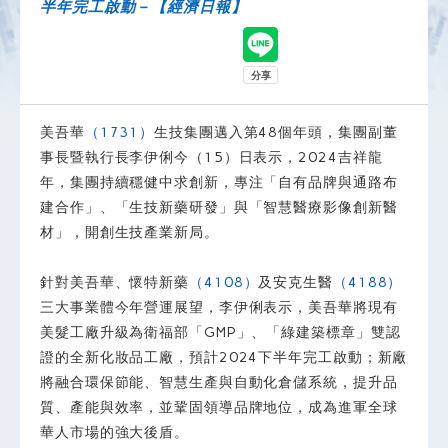
半年完工啟動－【經濟日報】
美吾華
（1731）
生技集團邁入第48個年頭，集團副董
事長暨執行長李伊俐今（15）日表示，2024吉祥龍
年，集團持續穩健中求創新，專注「自有品牌與通路布
建合作」、「生技新藥研發」與「智慧醫療影像創新醫
材」，開創生技產業新局。
針對美吾華、懷特新藥
（4108）
及安克生醫
（4188）
三大事業體今年營運展望，李伊俐表示，美吾華將現有
美髮工廠升級為衛福部「GMP」、「綠建築標章」雙認
證的全新化妝品工廠，預計2024下半年完工啟動；新廠
將融合環保節能、智慧生產與自動化倉儲系統，提升品
質、產能與效率，並鞏固領導品牌地位，成為進軍全球
華人市場的強大後盾。