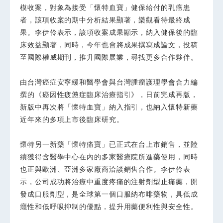
模收案，對象為接受「懷特血寶」健保給付的乳癌患
者，該項收案的期中分析結果顯著，樂觀看待最終成
果。李伊伶表示，該項收案成果顯示，納入健保後的臨
床效益顯著，同時，今年也會將成果撰寫成論文，投稿
至國際權威期刊，推升國際展業，尋找更多合作夥伴。
由台灣癌症安寧緩和醫學會與台灣腫瘤護理學會合力編
撰的《癌因性疲憊症臨床治療指引》，日前完成再版，
新版中再次將「懷特血寶」納入指引，也納入懷特新藥
近年來的多項上市後臨床研究。
懷特另一新藥「懷特痛寶」已正式在台上市銷售，並陸
續獲得含醫學中心在內的多家醫療院所進藥使用，同時
也正與歐洲、亞洲多家廠商洽談銷售合作。李伊伶表
示，公司成功將治療中重度疼痛的注射劑型止痛藥，開
發成口服劑型，是全球第一個口服納布啡藥物，具低成
癮性和低呼吸抑制的優點，提升用藥便利性與安全性。