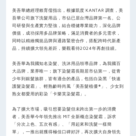
美吾華總經理賴育儒指出，根據凱度 KANTAR 調查，美
吾華公司旗下洗髮用品，市佔已居台灣品牌第一名。公
司研發與生產實力堅強，結合穩健專業能力，深化品牌
價值，成功採用多品牌策略，滿足消費者的多元需求，
同時以精緻獨規品牌與通路緊密合作，搭配跨時代新產
品，持續擴大領先差距，樂觀看待2024年再創佳績。
美吾華為我國知名染髮、洗沐用品領導品牌，為我國百
大品牌，業界唯一；旗下染髮霜長期居市佔第一，從青
少年到銀髮族群，皆有適合的產品，包括白染黑「快速
護髮染髮霜」、輕熟齡時尚風「美吾髮植優®」、少女到
熟女都愛用的彩染「卡樂芙染髮霜」。
為了擴大市場，吸引想要染髮但未跨出第一步的消費
者，美吾華今年領先推出 MIT 全新概念染髮霜，訴求
「分次上色、五次有感」、「用起來和洗髮一樣簡
單」，一推出就獲得極佳口碑好評，再次擴大自身領先