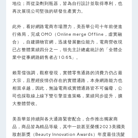
地位；而從染劑到瓶器，皆為自行設計並取得專利，也
再次展現公司堅強的研發生產實力。
此外，看好網路電商市場潛力，美吾華公司十年前便進
行佈局，完成 OMO（Online merge Offline，虛實融
合），自建購物官網，迅速發展數位能力，電商營收現
已占整體業績四分之一，領先主計總處統計的「全體企
業中從事網路銷售者占10.6%」。
賴育儒強調，觀察發現，實體零售通路的消費力仍占最
大宗，且歷經疫情仍存在的實體通路，本身網路能力也
相當卓越，因此，無論電商或實體通路皆不可偏廢，公
司也採取線上線下雙引擎並進策略，業績同步提升，擴
大整體營收。
美吾華並持續與各大通路緊密配合，合作推出獨家商
品，商品皆為精品等級，其中一款甚至榮獲2023美國美
妝創新獎（Beauty Innovation Awards）年度最佳洗髮