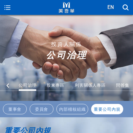
美吾華
投資人關係
公司治理
資訊
公司治理
股東專區
利害關係人專區
問答集
董事會
委員會
內部稽核組織
重要公司內規
重要公司內規