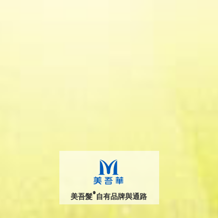
®
美吾髮
自有品牌與通路