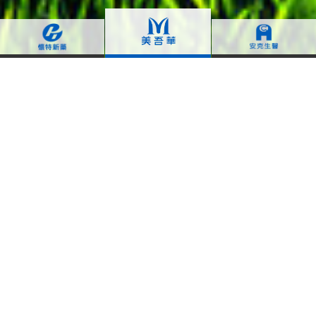
美吾華‧懷特‧安克生技集團
信譽品牌
業界唯一
49
100
年
大品牌
美吾華公司
®
美吾髮
榮膺
1976年創立
台灣百大品牌