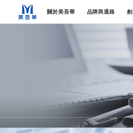
美吾華
關於美吾華
品牌與通路
創
公司基本資料
企業社會責任
美吾髮®系列
集團簡介
染髮洗沐
最新消息
集團重要紀事
最新工作職缺
醫藥生技
生技新藥
影音專區
財務資訊