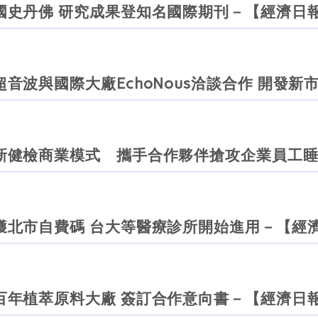
國史丹佛 研究成果登知名國際期刊－【經濟日
音波與國際大廠EchoNous洽談合作 開發新
新健檢商業模式 攜手合作夥伴搶攻企業員工
獲北市自費碼 台大等醫療診所開始進用－【經
百年植萃原料大廠 簽訂合作意向書－【經濟日