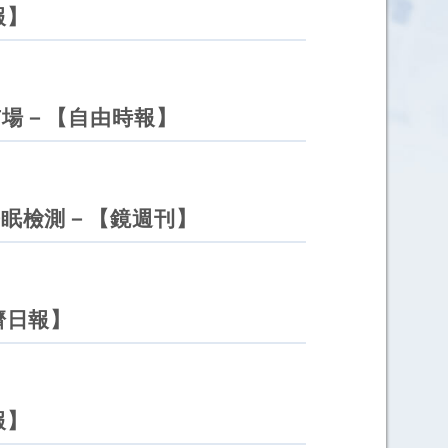
報】
市場－【自由時報】
睡眠檢測－【鏡週刊】
濟日報】
報】