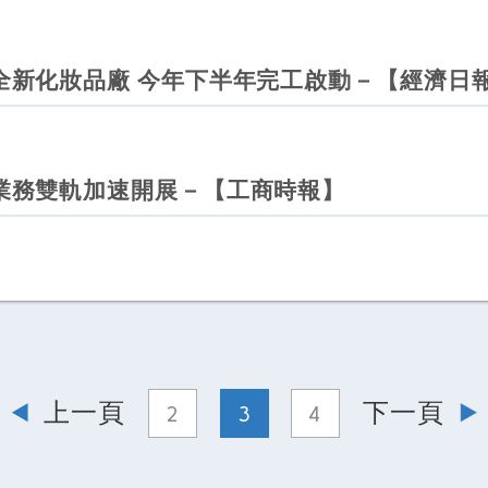
全新化妝品廠 今年下半年完工啟動－【經濟日
業務雙軌加速開展－【工商時報】
上一頁
下一頁
2
3
4