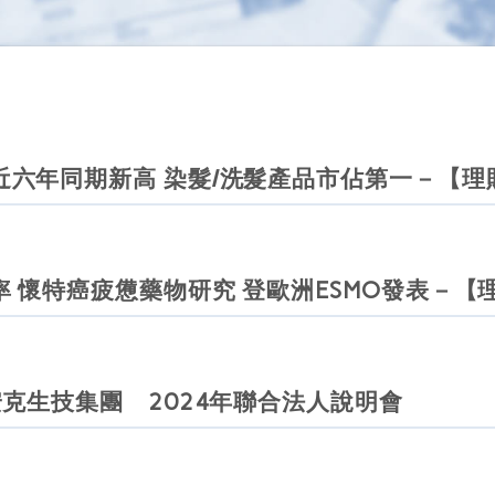
六年同期新高 染髮/洗髮產品市佔第一－【理
 懷特癌疲憊藥物研究 登歐洲ESMO發表－【
安克生技集團 2024年聯合法人說明會