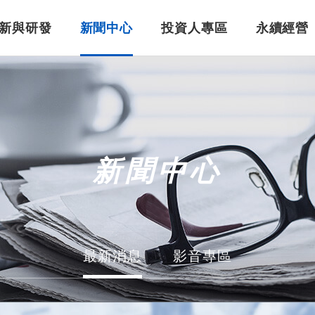
新與研發
新聞中心
投資人專區
永續經營
美吾華重要紀事
婦幼照護
智慧醫療
公司治理
董事長的話
保健食品
股東專區
新聞中心
最新消息
影音專區